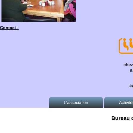
Contact :
che
5
a
L'association
Activité
Qui sommes nous ?
Nos actions e
Bureau 
Contact
La "Transport 
(site de l'